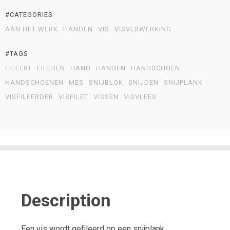
#CATEGORIES
AAN HET WERK
HANDEN
VIS
VISVERWERKING
#TAGS
FILEERT
FILEREN
HAND
HANDEN
HANDSCHOEN
HANDSCHOENEN
MES
SNIJBLOK
SNIJDEN
SNIJPLANK
VISFILEERDER
VISFILET
VISSEN
VISVLEES
Description
Een vis wordt gefileerd op een snijplank.