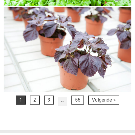
1
2
3
…
56
Volgende »