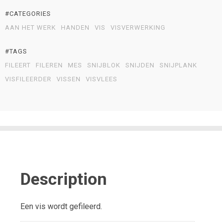
#CATEGORIES
AAN HET WERK
HANDEN
VIS
VISVERWERKING
#TAGS
FILEERT
FILEREN
MES
SNIJBLOK
SNIJDEN
SNIJPLANK
VISFILEERDER
VISSEN
VISVLEES
Description
Een vis wordt gefileerd.