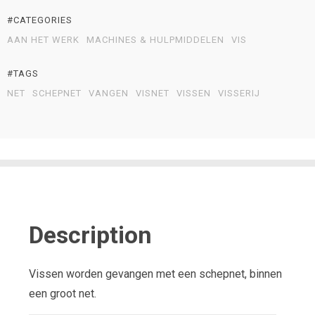
#CATEGORIES
AAN HET WERK
MACHINES & HULPMIDDELEN
VIS
#TAGS
NET
SCHEPNET
VANGEN
VISNET
VISSEN
VISSERIJ
Description
Vissen worden gevangen met een schepnet, binnen
een groot net.