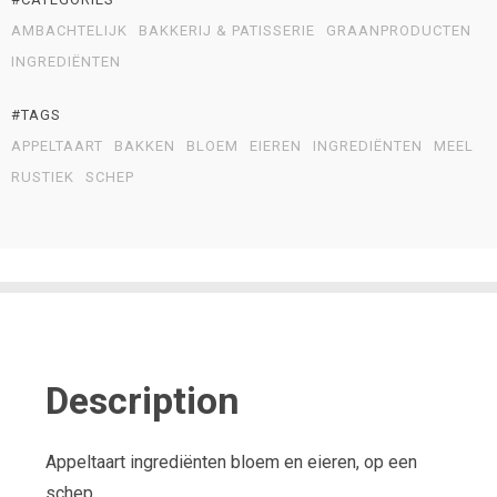
AMBACHTELIJK
BAKKERIJ & PATISSERIE
GRAANPRODUCTEN
INGREDIËNTEN
#TAGS
APPELTAART
BAKKEN
BLOEM
EIEREN
INGREDIËNTEN
MEEL
RUSTIEK
SCHEP
Description
Appeltaart ingrediënten bloem en eieren, op een
schep.