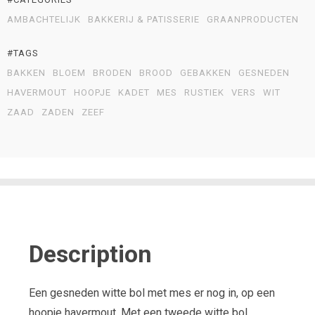
AMBACHTELIJK
BAKKERIJ & PATISSERIE
GRAANPRODUCTEN
#TAGS
BAKKEN
BLOEM
BRODEN
BROOD
GEBAKKEN
GESNEDEN
HAVERMOUT
HOOPJE
KADET
MES
RUSTIEK
VERS
WIT
ZAAD
ZADEN
ZEEF
Description
Een gesneden witte bol met mes er nog in, op een
hoopje havermout. Met een tweede witte bol