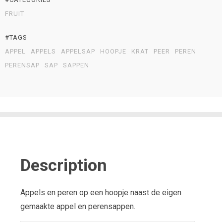
FRUIT
#TAGS
APPEL
APPELS
APPELSAP
HOOPJE
KRAT
PEER
PEREN
PERENSAP
SAP
SAPPEN
Description
Appels en peren op een hoopje naast de eigen
gemaakte appel en perensappen.