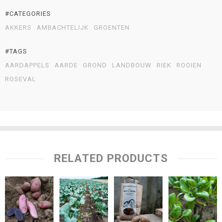
#CATEGORIES
AKKERS
AMBACHTELIJK
GROENTEN
#TAGS
AARDAPPELS
AARDE
GROND
LANDBOUW
RIEK
ROOIEN
ROSEVAL
RELATED PRODUCTS