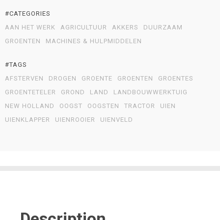
#CATEGORIES
AAN HET WERK
AGRICULTUUR
AKKERS
DUURZAAM
GROENTEN
MACHINES & HULPMIDDELEN
#TAGS
AFSTERVEN
DROGEN
GROENTE
GROENTEN
GROENTES
GROENTETELER
GROND
LAND
LANDBOUWWERKTUIG
NEW HOLLAND
OOGST
OOGSTEN
TRACTOR
UIEN
UIENKLAPPER
UIENROOIER
UIENVELD
Description