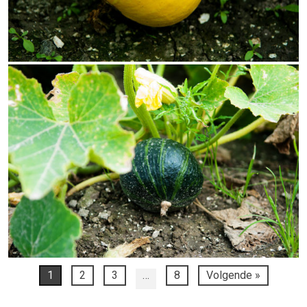
1
2
3
…
8
Volgende »