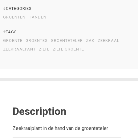
#CATEGORIES
GROENTEN
HANDEN
#TAGS
GROENTE
GROENTES
GROENTETELER
ZAK
ZEEKRAAL
ZEEKRAALPANT
ZILTE
ZILTE GROENTE
Description
Zeekraalplant in de hand van de groenteteler