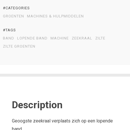
#CATEGORIES
GROENTEN
MACHINES & HULPMIDDELEN
#TAGS
BAND
LOPENDE BAND
MACHINE
ZEEKRAAL
ZILTE
ZILTE GROENTEN
Description
Geoogste zeekraal verplaats zich op een lopende
band.