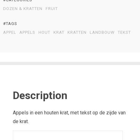
DOZEN & KRATTEN
FRUIT
#TAGS
APPEL
APPELS
HOUT
KRAT
KRATTEN
LANDBOUW
TEKST
Description
Appels in een houten krat, met tekst op de zijde van
de krat.