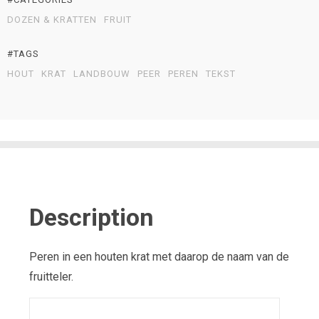
DOZEN & KRATTEN
FRUIT
#TAGS
HOUT
KRAT
LANDBOUW
PEER
PEREN
TEKST
Description
Peren in een houten krat met daarop de naam van de
fruitteler.