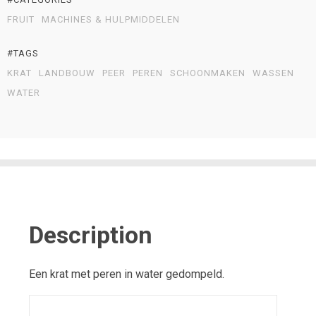
FRUIT
MACHINES & HULPMIDDELEN
#TAGS
KRAT
LANDBOUW
PEER
PEREN
SCHOONMAKEN
WASSEN
WATER
Description
Een krat met peren in water gedompeld.