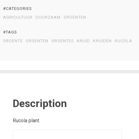
#CATEGORIES
AGRICULTUUR
DUURZAAM
GROENTEN
#TAGS
GROENTE
GROENTEN
GROENTES
KRUID
KRUIDEN
RUCOLA
Description
Rucola plant.