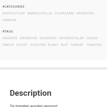
#CATEGORIES
AGRICULTUUR
AMBACHTELIJK
DUURZAAM
GROENTEN
HANDEN
#TAGS
GROENTE
GROENTEN
GROENTES
GROENTETELER
GROND
ONRIJP
OOGST
OOGSTEN
PLANT
RIJP
TOMAAT
TOMATEN
Description
De tomaten worden geoogst.