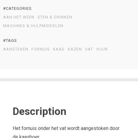
#CATEGORIES
AAN HET WERK
ETEN & DRINKEN
MACHINES & HULPMIDDELEN
#TAGS
AANSTEKEN
FORNUIS
KAAS
KAZEN
VAT
VUUR
Description
Het fornuis onder het vat wordt aangestoken door
de kaasboer.