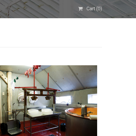
Cart (
0
)