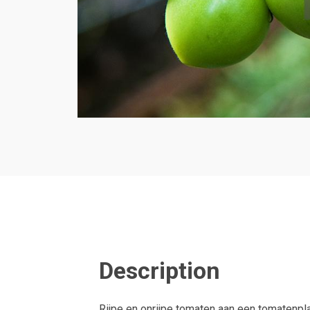
Description
Rijpe en onrijpe tomaten aan een tomatenpla