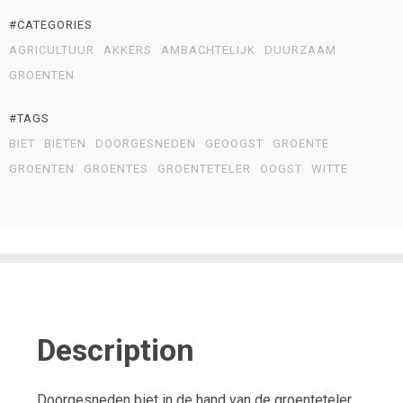
#CATEGORIES
AGRICULTUUR
AKKERS
AMBACHTELIJK
DUURZAAM
GROENTEN
#TAGS
BIET
BIETEN
DOORGESNEDEN
GEOOGST
GROENTE
GROENTEN
GROENTES
GROENTETELER
OOGST
WITTE
Description
Doorgesneden biet in de hand van de groenteteler.