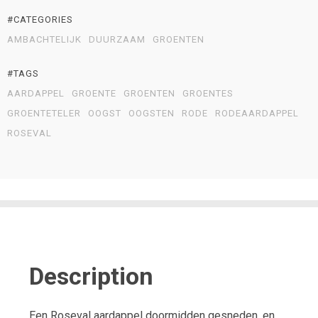
#CATEGORIES
AMBACHTELIJK
DUURZAAM
GROENTEN
#TAGS
AARDAPPEL
GROENTE
GROENTEN
GROENTES
GROENTETELER
OOGST
OOGSTEN
RODE
RODEAARDAPPEL
ROSEVAL
Description
Een Roseval aardappel doormidden gesneden, en