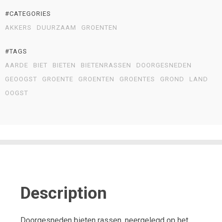
#CATEGORIES
AKKERS
DUURZAAM
GROENTEN
#TAGS
AARDE
BIET
BIETEN
BIETENRASSEN
DOORGESNEDEN
GEOOGST
GROENTE
GROENTEN
GROENTES
GROND
LAND
OOGST
Description
Doorgesneden bieten rassen, neergelegd op het