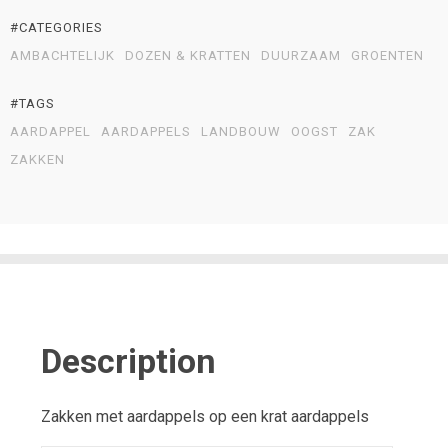
#CATEGORIES
AMBACHTELIJK
DOZEN & KRATTEN
DUURZAAM
GROENTEN
#TAGS
AARDAPPEL
AARDAPPELS
LANDBOUW
OOGST
ZAK
ZAKKEN
Description
Zakken met aardappels op een krat aardappels