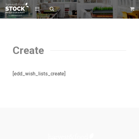
Create
[edd_wish_lists_create]