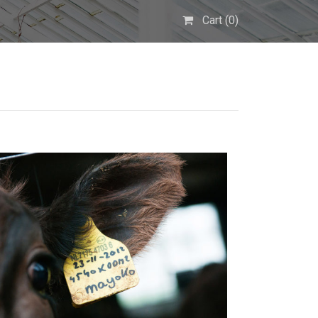
Cart (
0
)