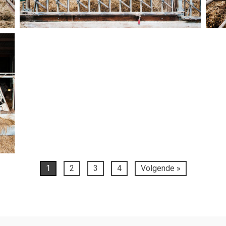
1
2
3
4
Volgende »