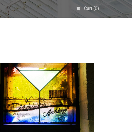
Cart (
0
)