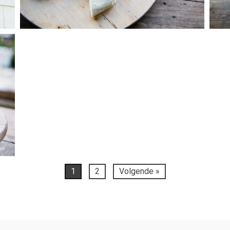
1
2
Volgende »